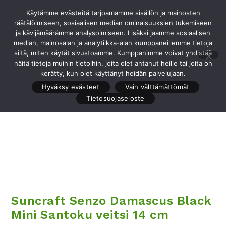
Siirry
Käytämme evästeitä tarjoamamme sisällön ja mainosten
Valikko
suoraan
räätälöimiseen, sosiaalisen median ominaisuuksien tukemiseen
sisältöön
ja kävijämäärämme analysoimiseen. Lisäksi jaamme sosiaalisen
median, mainosalan ja analytiikka-alan kumppaneillemme tietoja
siitä, miten käytät sivustoamme. Kumppanimme voivat yhdistää
näitä tietoja muihin tietoihin, joita olet antanut heille tai joita on
Edellinen tuote
Seuraava tuote
kerätty, kun olet käyttänyt heidän palvelujaan.
Hyväksy evästeet
Vain välttämättömät
Tietosuojaseloste
Suncraft Senzo Damascus Black
Mini Santoku veitsi 14 cm