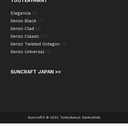
TUOTERYHMÄT
5
Elegancia
5
tuotetta
7
Senzo Black
7
tuotetta
8
Senzo Clad
8
tuotetta
12
Senzo Classic
12
tuotetta
7
Senzo Twisted Octagon
7
tuotetta
5
Senzo Universal
5
tuotetta
SUNCRAFT JAPAN >>
Suncraft.fi © 2022. Toteuttanut:
SankoWeb