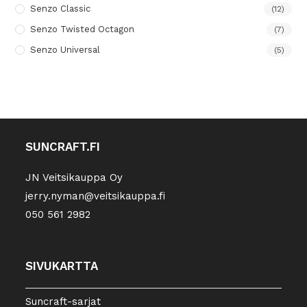
Senzo Classic
(12)
Senzo Twisted Octagon
(7)
Senzo Universal
(5)
SUNCRAFT.FI
JN Veitsikauppa Oy
jerry.nyman@veitsikauppa.fi
050 561 2982
SIVUKARTTA
Suncraft-sarjat