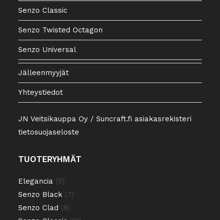
Senzo Classic
Senzo Twisted Octagon
Senzo Universal
Jälleenmyyjät
Yhteystiedot
JN Veitsikauppa Oy / Suncraft.fi asiakasrekisteri
tietosuojaseloste
TUOTERYHMÄT
5
Elegancia
5
tuotetta
7
Senzo Black
7
tuotetta
8
Senzo Clad
8
tuotetta