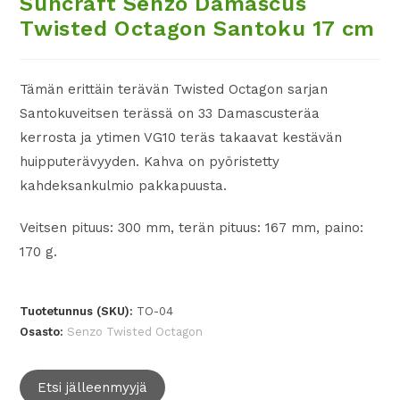
Suncraft Senzo Damascus
Twisted Octagon Santoku 17 cm
Tämän erittäin terävän Twisted Octagon sarjan
Santokuveitsen terässä on 33 Damascusteräa
kerrosta ja ytimen VG10 teräs takaavat kestävän
huipputerävyyden. Kahva on pyöristetty
kahdeksankulmio pakkapuusta.
Veitsen pituus: 300 mm, terän pituus: 167 mm, paino:
170 g.
Tuotetunnus (SKU):
TO-04
Osasto:
Senzo Twisted Octagon
Etsi jälleenmyyjä