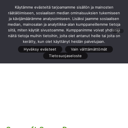
Siirry
Käytämme evästeitä tarjoamamme sisällön ja mainosten
Valikko
suoraan
räätälöimiseen, sosiaalisen median ominaisuuksien tukemiseen
sisältöön
ja kävijämäärämme analysoimiseen. Lisäksi jaamme sosiaalisen
median, mainosalan ja analytiikka-alan kumppaneillemme tietoja
siitä, miten käytät sivustoamme. Kumppanimme voivat yhdistää
näitä tietoja muihin tietoihin, joita olet antanut heille tai joita on
Edellinen tuote
Seuraava tuote
kerätty, kun olet käyttänyt heidän palvelujaan.
Hyväksy evästeet
Vain välttämättömät
Tietosuojaseloste