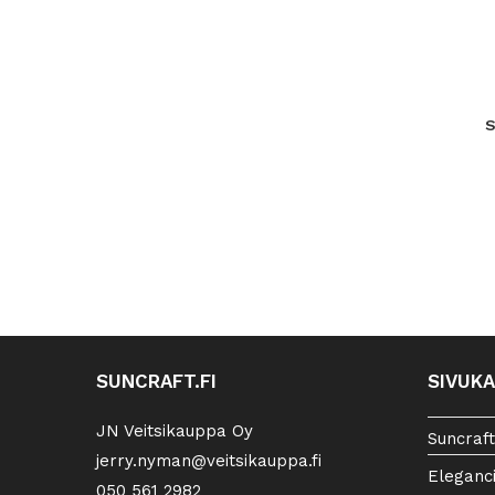
S
SUNCRAFT.FI
SIVUK
JN Veitsikauppa Oy
Suncraft
jerry.nyman@veitsikauppa.fi
Eleganc
050 561 2982