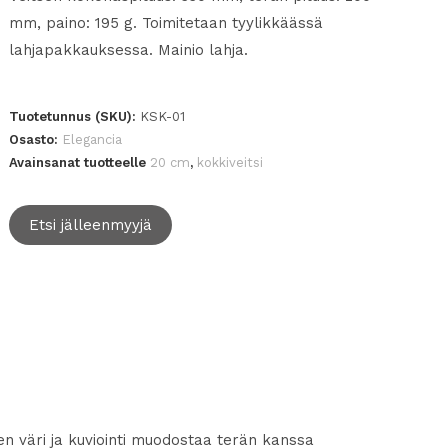
mm, paino: 195 g. Toimitetaan tyylikkäässä
lahjapakkauksessa. Mainio lahja.
Tuotetunnus (SKU):
KSK-01
Osasto:
Elegancia
Avainsanat tuotteelle
20 cm
,
kokkiveitsi
Etsi jälleenmyyjä
n väri ja kuviointi muodostaa terän kanssa