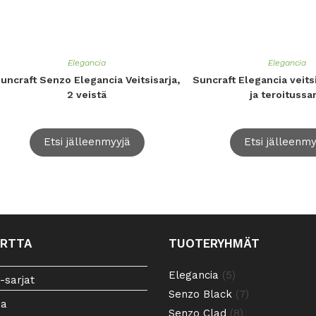
Elegancia
Elegancia
uncraft Senzo Elegancia Veitsisarja,
Suncraft Elegancia veitsis
2 veistä
ja teroitussar
Etsi jälleenmyyjä
Etsi jälleenmy
ARTTA
TUOTERYHMÄT
5
Elegancia
5
-sarjat
tuotetta
7
Senzo Black
7
ia
tuotetta
8
Senzo Clad
8