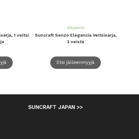
Elegancia
arja, 1 veitsi
Suncraft Senzo Elegancia Veitsisarja,
ja
3 veistä
yjä
Etsi jälleenmyyjä
SUNCRAFT JAPAN >>