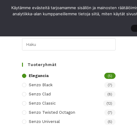
Siirry
Käytämme evästeitä tarjoamamme sisällön ja mainosten räätälöimi
suoraan
analytiikka-alan kumppaneillemme tietoja siitä, miten käytät sivus
sisältöön
Tuoteryhmät
Elegancia
(5)
Senzo Black
(7)
Senzo Clad
(8)
Senzo Classic
(12)
Senzo Twisted Octagon
(7)
Senzo Universal
(5)