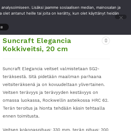
analysoimiseen. Lisäksi jaamme sosiaalisen median, mainosalan ja
aft-sarjat
Jälleenmyyjät
Yhteystiedot
Tog
olet antanut heille tai joita on kerätty, kun olet käyttänyt heidän
te
web
Suncraft Elegancia
Kokkiveitsi, 20 cm
sea
Suncraft Elegancia veitset valmistetaan SG2-
teräksestä. Sitä pidetään maailman parhaana
veitsiteräksenä ja on kovuudeltaan ylivertainen.
Veitsen terävyys ja terävyyden kestävyys on
omassa luokassa, Rockwellin asteikossa HRC 62.
Terän teroitus ja hionta tehdään käsin tehtaalla
ennen toimitusta.
Veitsen kokonaspituus: 330 mm, terän pituus: 200