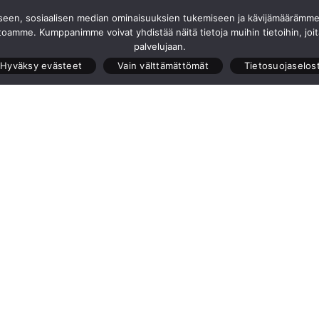
seen, sosiaalisen median ominaisuuksien tukemiseen ja kävijämäärämme 
Suncr
toamme. Kumppanimme voivat yhdistää näitä tietoja muihin tietoihin, joita 
palvelujaan.
Hyväksy evästeet
Vain välttämättömät
Tietosuojaselos