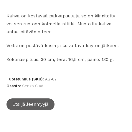
Kahva on kestävää pakkapuuta ja se on kiinnitetty
veitsen ruotoon kolmella niitillä. Muotoiltu kahva
antaa pitävän otteen.
Veitsi on pestävä käsin ja kuivattava käytön jälkeen.
Kokonaispituus: 30 cm, terä: 16,5 cm, paino: 130 g.
Tuotetunnus (SKU):
AS-07
Osasto:
Senzo Clad
Etsi jälleenmyyjä