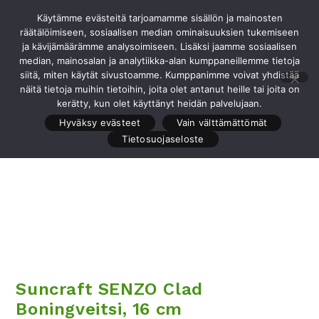
Siirry
Käytämme evästeitä tarjoamamme sisällön ja mainosten
Valikko
suoraan
räätälöimiseen, sosiaalisen median ominaisuuksien tukemiseen
sisältöön
ja kävijämäärämme analysoimiseen. Lisäksi jaamme sosiaalisen
median, mainosalan ja analytiikka-alan kumppaneillemme tietoja
siitä, miten käytät sivustoamme. Kumppanimme voivat yhdistää
näitä tietoja muihin tietoihin, joita olet antanut heille tai joita on
Edellinen tuote
Seuraava tuote
kerätty, kun olet käyttänyt heidän palvelujaan.
Hyväksy evästeet
Vain välttämättömät
Tietosuojaseloste
Suncraft SENZO Clad
Boningveitsi, 16 cm