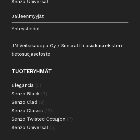
Senzo Universal
Jälleenmyyjät
Yhteystiedot
JN Veitsikauppa Oy / Suncraft.fi asiakasrekisteri
tietosuojaseloste
TUOTERYHMÄT
5
Elegancia
5
tuotetta
7
Senzo Black
7
tuotetta
8
Senzo Clad
8
tuotetta
12
Senzo Classic
12
tuotetta
7
Senzo Twisted Octagon
7
tuotetta
5
Senzo Universal
5
tuotetta